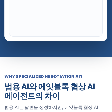
계약서 초안
DOCX · 6p
인상 5%
4~5%
목표
ZOPA
제1조
협상 전략 핵심 요약 브리핑
목적 — 단가 조정 및 공급 조건
4~5%
+7%p
82
이내
03 / 14
브리핑 영상
MP4 · 2:18
0:42 / 2:18
상호 이익 합의안
제2조
단가 — 기준가 대비
+4.5%
합의 구간
절감 효과
우위 지수
대체
물량
BATNA
레버리지
물량 연동 단가 구조
제3조
계약기간 —
24개월
AI BRIEFING
공급선
연동
계약기간 연장 옵션
제4조
물량 연동 조정 조항
결제조건 교환
탐색
1
갑 (인)
을 (인)
제안
2
합의
3
WHY SPECIALIZED NEGOTIATION AI?
범용 AI와 에잇블록 협상 AI
에이전트의 차이
범용 AI는 답변을 생성하지만, 에잇블록 협상 AI