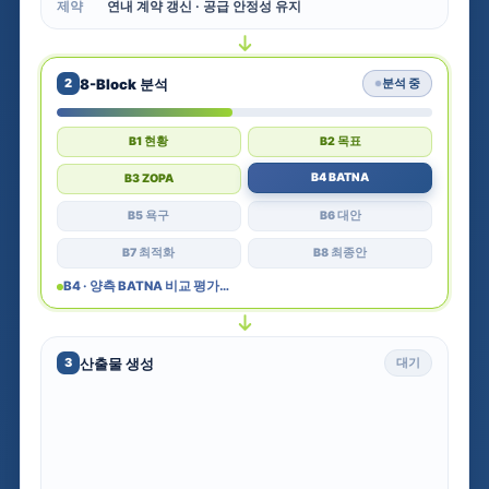
제약
연내 계약 갱신 · 공급 안정성 유지
8-Block 분석
2
분석 중
B1 현황
B2 목표
B3 ZOPA
B4 BATNA
B6 대안
B5 욕구
B7 최적화
B8 최종안
B6 · 창조적 대안(옵션) 생성…
산출물 생성
3
대기
협상 계획서
PDF · 8p
분석 보고서
PDF · 12p
제안 PT
PPTX · 14매