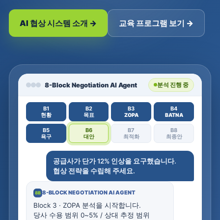
AI 협상 시스템 소개 →
교육 프로그램 보기 →
8-Block Negotiation AI Agent
분석 진행 중
B1
B2
B3
B4
현황
목표
ZOPA
BATNA
B5
B6
B7
B8
욕구
대안
최적화
최종안
공급사가 단가 12% 인상을 요구했습니다.
협상 전략을 수립해 주세요.
8-BLOCK NEGOTIATION AI AGENT
8B
B
l
o
c
k
3
·
Z
O
P
A
분
석
을
시
작
합
니
다
.
당
사
수
용
범
위
0
~
5
%
/
상
대
추
정
범
위