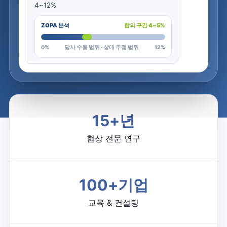
4
~
1
2
%
ZOPA 분석
합의 구간 4~5%
0%
당사 수용 범위 · 상대 추정 범위
12%
15
+년
협상 전문 연구
100
+기업
교육 & 컨설팅